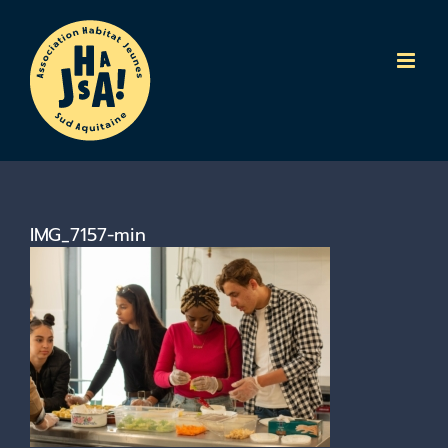
Passer
au
contenu
IMG_7157-min